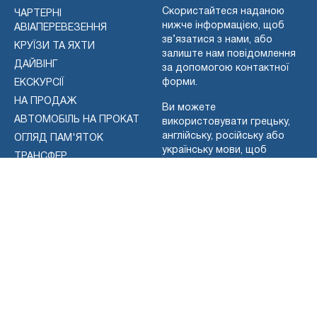
Скористайтеся наданою
ЧАРТЕРНІ
нижче інформацією, щоб
АВІАПЕРЕВЕЗЕННЯ
зв’язатися з нами, або
КРУЇЗИ ТА ЯХТИ
залиште нам повідомлення
ДАЙВІНГ
за допомогою контактної
форми.
ЕКСКУРСІЇ
НА ПРОДАЖ
Ви можете
АВТОМОБІЛЬ НА ПРОКАТ
використовувати грецьку,
англійську, російську або
ОГЛЯД ПАМ'ЯТОК
українську мови, щоб
ТРАНСФЕР
зв'язатися з нами.
БЕЗ КАТЕГОРІЇ
+30 698 1468121
WhatsApp
Вайбер
Телеграма
+38 067 743 6443
WhatsApp
Вайбер
Телеграма
ЕЛЕКТРОННА ПОШТА: