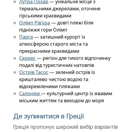
Лутра Позар
— унікальне місце з
термальними джерелами, оточене
гірськими краєвидами
Олімп Рів'єра
— довгі пляжі біля
підніжжя гори Олімп
Парга
— затишний курорт із
атмосферою старого міста та
прекрасними краєвидами
Серрес
— регіон для тихого відпочинку
подалі від туристичних натовпів
Острів Тасос
— зелений острів із
кришталево чистою водою та
відокремленими пляжами
Салоніки
— культурний центр із жвавим
міським життям та виходом до моря
Де зупинитися в Греції
Греція пропонує широкий вибір варіантів