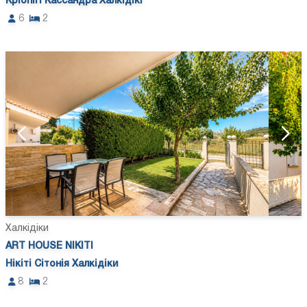
Кріопігі Кассандра Халкідікі
6
2
Халкідіки
ART HOUSE NIKITI
Нікіті Сітонія Халкідіки
8
2