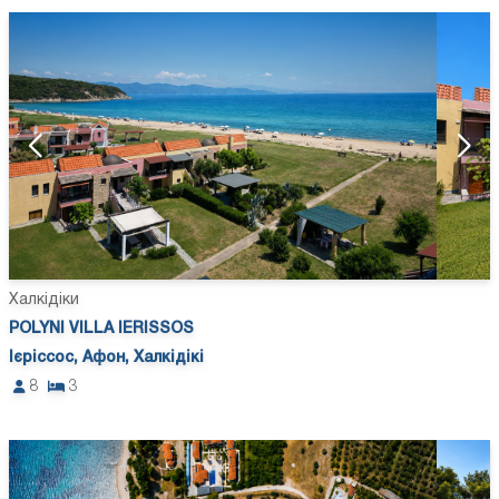
Халкідіки
POLYNI VILLA IERISSOS
Ієріссос, Афон, Халкідікі
8
3