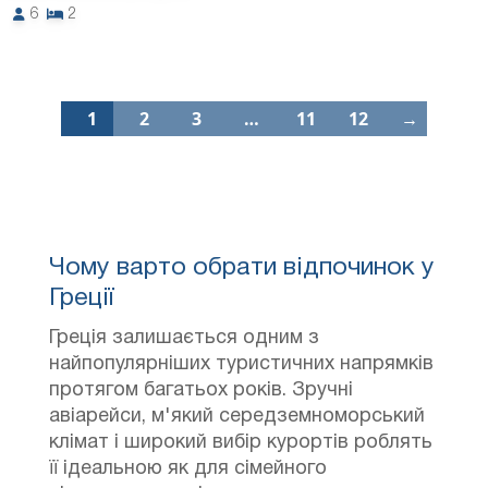
6
2
1
2
3
…
11
12
→
Чому варто обрати відпочинок у
Греції
Греція залишається одним з
найпопулярніших туристичних напрямків
протягом багатьох років. Зручні
авіарейси, м'який середземноморський
клімат і широкий вибір курортів роблять
її ідеальною як для сімейного