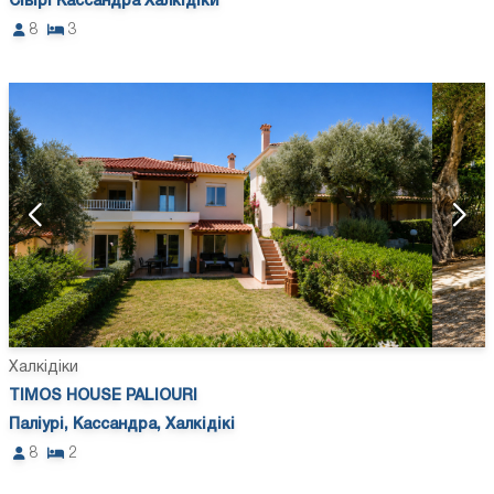
Сівірі Кассандра Халкідіки
8
3
Халкідіки
TIMOS HOUSE PALIOURI
Паліурі, Кассандра, Халкідікі
8
2