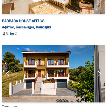
BARBARA HOUSE AFITOS
Афітос, Кассандра, Халкідікі
8
2
Халкідіки