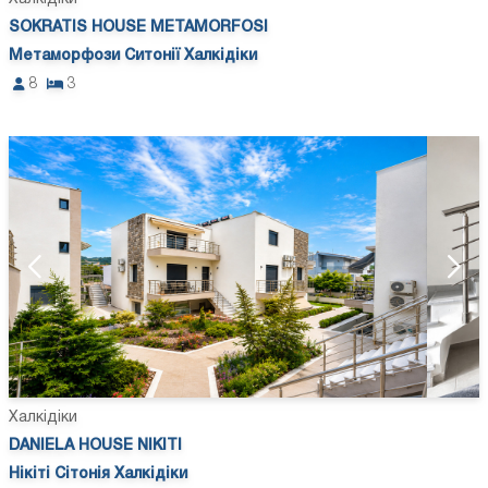
SOKRATIS HOUSE METAMORFOSI
Метаморфози Ситонії Халкідіки
8
3
Халкідіки
DANIELA HOUSE NIKITI
Нікіті Сітонія Халкідіки