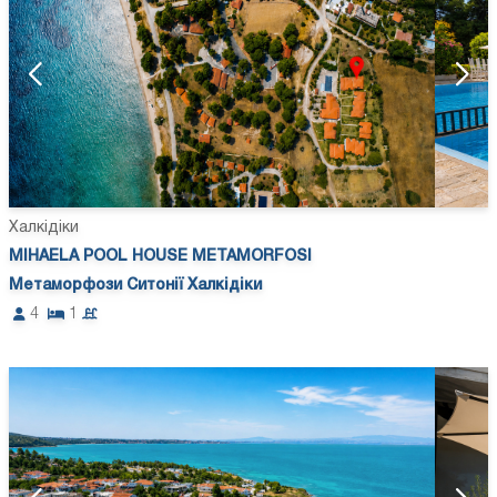
Халкідіки
MIHAELA POOL HOUSE METAMORFOSI
Метаморфози Ситонії Халкідіки
4
1