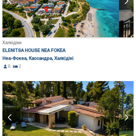
Халкідіки
ELENITSA HOUSE NEA FOKEA
Неа-Фокеа, Кассандра, Халкідікі
8
2