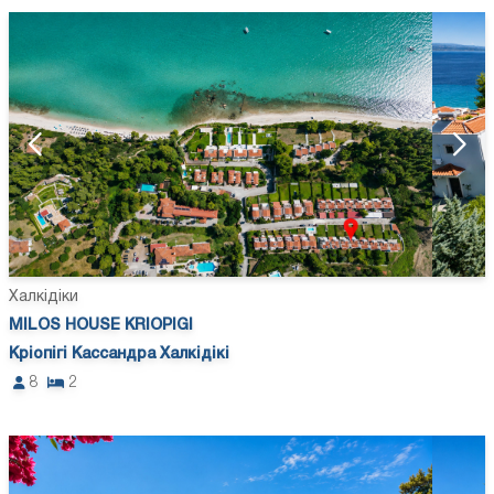
Халкідіки
MILOS HOUSE KRIOPIGI
Кріопігі Кассандра Халкідікі
8
2