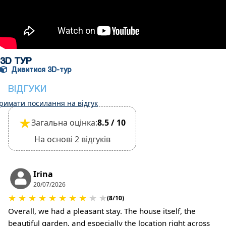
реєстрації заїзду
Однак виселення може бути завершено лише
після перевірки загального стану будинку
У помешканні дозволено проживання з
невеликими домашніми тваринами, що
3D ТУР
необхідно підтвердити під час бронювання.
Дивитися 3D-тур
(Потрібна додаткова плата за прибирання та
ВІДГУКИ
заставу на випадок пошкодження майна)
римати посилання на відгук
★
Загальна оцінка:
8.5 / 10
На основі 2 відгуків
Irina
20/07/2026
★
★
★
★
★
★
★
★
★
★
(8/10)
Overall, we had a pleasant stay. The house itself, the
beautiful garden, and especially the location right across