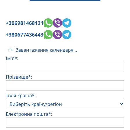
+306981468121
+380677436443
Завантаження календаря...
Ім'я*:
Прізвище*:
Твоя країна*:
Електронна пошта*: