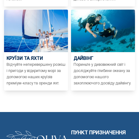
КРУЇЗИ ТА ЯХТИ
ДАЙВІНГ
Відчуйте неперевершену розкіш
Пориньте у дивовижний світ і
і пригоди у відкритому морі за
досліджуйте глибини океану за
допомогою наших круїзів
допомогою нашого
преміум-класу та оренди яхт.
захоплюючого досвіду дайвінгу.
ПУНКТ ПРИЗНАЧЕННЯ