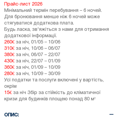
Прайс-лист 2026
Мінімальний термін перебування – 6 ночей.
Для бронювання менше ніж 6 ночей може
стягуватися додаткова плата.
Будь ласка, зв'яжіться з нами для отримання
додаткової інформації.
260€
за ніч,
01/05
–
10/06
310€
за ніч,
10/06
–
06/07
380€
за ніч,
06/07
–
22/07
430€
за ніч,
22/07
–
01/09
360€
за ніч,
01/09
–
10/09
280€
за ніч,
10/09
–
30/09
Усі податки та послуги включені у вартість,
окрім
15€
за ніч Збір за стійкість до кліматичної
кризи для будинків площею понад 80 м²
ОПИС: