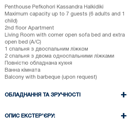
Penthouse Pefkohori Kassandra Halkidiki
Maximum capacity up to 7 guests (6 adults and 1
child)
2nd floor Apartment
Living Room with corner open sofa bed and extra
open bed (A/C)
1 спальня з двоспальним ліжком
2 спальня з двома односпальними ліжками
Повністю обладнана кухня
Ванна кімната
Balcony with barbeque (upon request)
ОБЛАДНАННЯ ТА ЗРУЧНОСТІ
Постільна білизна та рушники
Один кондиціонер
ОПИС ЕКСТЕР'ЄРУ:
Телевізор з плоским екраном і супутниковим
телебаченням
Громадський сад