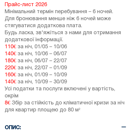
Прайс-лист 2026
Мінімальний термін перебування – 6 ночей.
Для бронювання менше ніж 6 ночей може
стягуватися додаткова плата.
Будь ласка, зв'яжіться з нами для отримання
додаткової інформації.
110€
за ніч,
01/05
–
10/06
140€
за ніч,
10/06
–
06/07
180€
за ніч,
06/07
–
22/07
220€
за ніч,
22/07
–
01/09
160€
за ніч,
01/09
–
10/09
140€
за ніч,
10/09
–
30/09
Усі податки та послуги включені у вартість,
окрім
8€
Збір за стійкість до кліматичної кризи за ніч
для квартир площею до 80 м²
ОПИС: