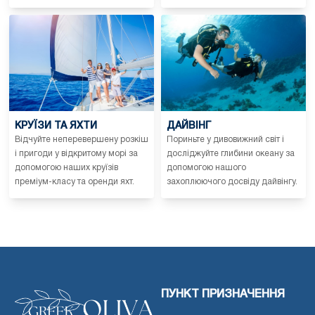
КРУЇЗИ ТА ЯХТИ
ДАЙВІНГ
Відчуйте неперевершену розкіш
Пориньте у дивовижний світ і
і пригоди у відкритому морі за
досліджуйте глибини океану за
допомогою наших круїзів
допомогою нашого
преміум-класу та оренди яхт.
захоплюючого досвіду дайвінгу.
ПУНКТ ПРИЗНАЧЕННЯ