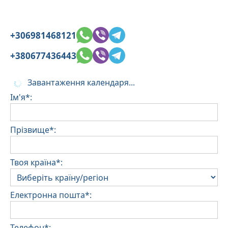
+306981468121
+380677436443
Завантаження календаря...
Ім'я*:
Прізвище*:
Твоя країна*:
Електронна пошта*:
Телефон*: