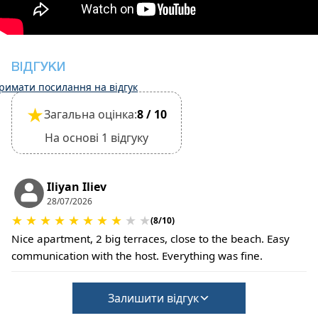
Однак виселення може бути завершено лише
після перевірки загального стану будинку
У помешканні дозволено проживання з
невеликими домашніми тваринами, що
ВІДГУКИ
необхідно підтвердити під час бронювання.
римати посилання на відгук
(Потрібна додаткова плата за прибирання та
★
Загальна оцінка:
8 / 10
заставу на випадок пошкодження майна)
На основі 1 відгуку
Iliyan Iliev
28/07/2026
★
★
★
★
★
★
★
★
★
★
(8/10)
Nice apartment, 2 big terraces, close to the beach. Easy
communication with the host. Everything was fine.
Залишити відгук