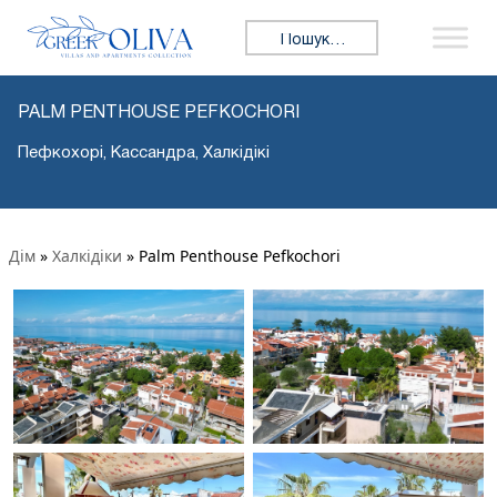
Пошук:
PALM PENTHOUSE PEFKOCHORI
Пефкохорі, Кассандра, Халкідікі
Дім
»
Халкідіки
»
Palm Penthouse Pefkochori