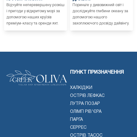
Відчуйте неперевершену розкіш
Пориньте у дивовижний світ і
і пригоди у відкритому морі за
досліджуйте глибини океану за
допомогою наших круїзів
допомогою нашого
преміум-класу та оренди яхт.
захоплюючого досвіду дайвінгу.
ПУНКТ ПРИЗНАЧЕННЯ
ХАЛКІДІКИ
ОСТРІВ ЛЕФКАС
ЛУТРА ПОЗАР
ОЛІМП РІВ'ЄРА
ПАРГА
СЕРРЕС
ОСТРІВ ТАСОС