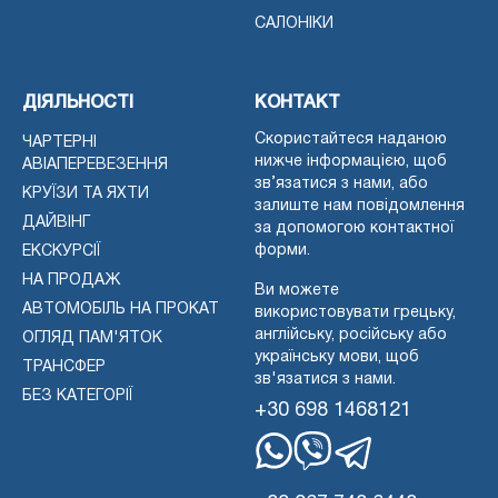
САЛОНІКИ
ДІЯЛЬНОСТІ
КОНТАКТ
Скористайтеся наданою
ЧАРТЕРНІ
нижче інформацією, щоб
АВІАПЕРЕВЕЗЕННЯ
зв’язатися з нами, або
КРУЇЗИ ТА ЯХТИ
залиште нам повідомлення
ДАЙВІНГ
за допомогою контактної
форми.
ЕКСКУРСІЇ
НА ПРОДАЖ
Ви можете
АВТОМОБІЛЬ НА ПРОКАТ
використовувати грецьку,
англійську, російську або
ОГЛЯД ПАМ'ЯТОК
українську мови, щоб
ТРАНСФЕР
зв'язатися з нами.
БЕЗ КАТЕГОРІЇ
+30 698 1468121
WhatsApp
Вайбер
Телеграма