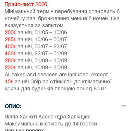
Прайс-лист 2026
Мінімальний термін перебування становить 6
ночей, у разі бронювання менше 6 ночей ціна
вказується за запитом
200€
за ніч,
01/05
–
10/06
285€
за ніч,
10/06
–
06/07
400€
за ніч,
06/07
–
22/07
460€
за ніч,
22/07
–
01/09
280€
за ніч,
01/09
–
10/09
230€
за ніч,
10/09
–
30/09
All taxes and services are included, except
15€
за ніч Збір за стійкість до кліматичної
кризи для будинків площею понад 80 м²
ОПИС:
Вілла Ханіоті Кассандра Халкідіки
Максимальна місткість до 14 гостей