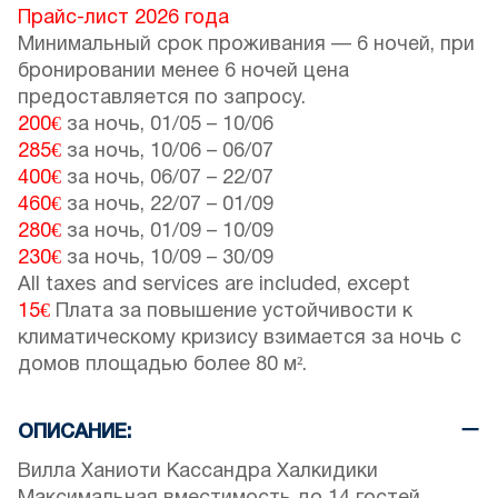
Прайс-лист 2026 года
Минимальный срок проживания — 6 ночей, при
бронировании менее 6 ночей цена
предоставляется по запросу.
200€
за ночь,
01/05
–
10/06
285€
за ночь,
10/06
–
06/07
400€
за ночь,
06/07
–
22/07
460€
за ночь,
22/07
–
01/09
280€
за ночь,
01/09
–
10/09
230€
за ночь,
10/09
–
30/09
All taxes and services are included, except
15€
Плата за повышение устойчивости к
климатическому кризису взимается за ночь с
домов площадью более 80 м².
ОПИСАНИЕ:
Вилла Ханиоти Кассандра Халкидики