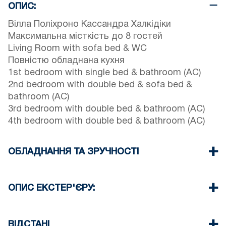
ОПИС:
Вілла Поліхроно Кассандра Халкідіки
Максимальна місткість до 8 гостей
Living Room with sofa bed & WC
Повністю обладнана кухня
1st bedroom with single bed & bathroom (AC)
2nd bedroom with double bed & sofa bed &
bathroom (AC)
3rd bedroom with double bed & bathroom (AC)
4th bedroom with double bed & bathroom (AC)
ОБЛАДНАННЯ ТА ЗРУЧНОСТІ
Постільна білизна та рушники
Чотири кондиціонери
ОПИС ЕКСТЕР'ЄРУ:
Телевізор з пласким екраном
Бездротовий Wi-Fi
Власний басейн
Посудомийна машина
Parking spaces are available on the street in front
ВІДСТАНІ