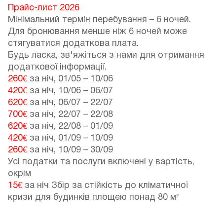
Прайс-лист 2026
Мінімальний термін перебування – 6 ночей.
Для бронювання менше ніж 6 ночей може
стягуватися додаткова плата.
Будь ласка, зв'яжіться з нами для отримання
додаткової інформації.
260€
за ніч,
01/05
–
10/06
420€
за ніч,
10/06
–
06/07
620€
за ніч,
06/07
–
22/07
700€
за ніч,
22/07
–
22/08
620€
за ніч,
22/08
–
01/09
420€
за ніч,
01/09
–
10/09
260€
за ніч,
10/09
–
30/09
Усі податки та послуги включені у вартість,
окрім
15€
за ніч Збір за стійкість до кліматичної
кризи для будинків площею понад 80 м²