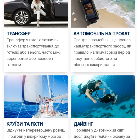
ТРАНСФЕР
АВТОМОБІЛЬ НА ПРОКАТ
Трансфер з готелю зазвичай
Оренда автомобіля – це процес
включає транспортування до
найму транспортного засобу, як
готелю або з нього, часто між
правило, на тимчасовий період
аеропортом або поїздом і
часу, для особистого чи
готелем.
ділового використання.
КРУЇЗИ ТА ЯХТИ
ДАЙВІНГ
Відчуйте неперевершену розкіш
Пориньте у дивовижний світ і
і пригоди у відкритому морі за
досліджуйте глибини океану за