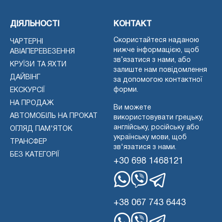
ДІЯЛЬНОСТІ
КОНТАКТ
Скористайтеся наданою
ЧАРТЕРНІ
нижче інформацією, щоб
АВІАПЕРЕВЕЗЕННЯ
зв’язатися з нами, або
КРУЇЗИ ТА ЯХТИ
залиште нам повідомлення
ДАЙВІНГ
за допомогою контактної
форми.
ЕКСКУРСІЇ
НА ПРОДАЖ
Ви можете
АВТОМОБІЛЬ НА ПРОКАТ
використовувати грецьку,
англійську, російську або
ОГЛЯД ПАМ'ЯТОК
українську мови, щоб
ТРАНСФЕР
зв'язатися з нами.
БЕЗ КАТЕГОРІЇ
+30 698 1468121
WhatsApp
Вайбер
Телеграма
+38 067 743 6443