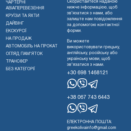
Скористайтеся наданою
ЧАРТЕРНІ
нижче інформацією, щоб
АВІАПЕРЕВЕЗЕННЯ
зв’язатися з нами, або
КРУЇЗИ ТА ЯХТИ
залиште нам повідомлення
ДАЙВІНГ
за допомогою контактної
форми.
ЕКСКУРСІЇ
НА ПРОДАЖ
Ви можете
АВТОМОБІЛЬ НА ПРОКАТ
використовувати грецьку,
англійську, російську або
ОГЛЯД ПАМ'ЯТОК
українську мови, щоб
ТРАНСФЕР
зв'язатися з нами.
БЕЗ КАТЕГОРІЇ
+30 698 1468121
WhatsApp
Вайбер
Телеграма
+38 067 743 6443
WhatsApp
Вайбер
Телеграма
ЕЛЕКТРОННА ПОШТА:
greekolivainfo@gmail.com