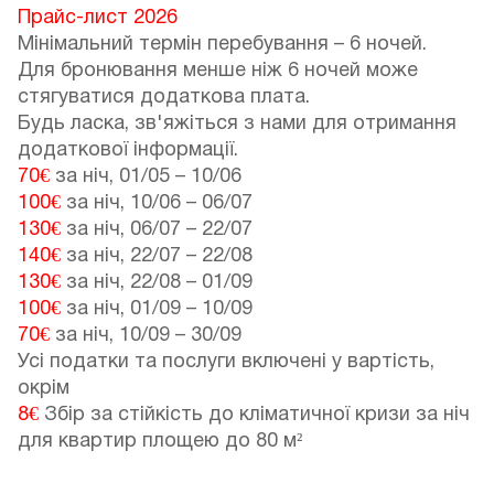
Прайс-лист 2026
Мінімальний термін перебування – 6 ночей.
Для бронювання менше ніж 6 ночей може
стягуватися додаткова плата.
Будь ласка, зв'яжіться з нами для отримання
додаткової інформації.
70€
за ніч,
01/05
–
10/06
100€
за ніч,
10/06
–
06/07
130€
за ніч,
06/07
–
22/07
140€
за ніч,
22/07
–
22/08
130€
за ніч,
22/08
–
01/09
100€
за ніч,
01/09
–
10/09
70€
за ніч,
10/09
–
30/09
Усі податки та послуги включені у вартість,
окрім
8€
Збір за стійкість до кліматичної кризи за ніч
для квартир площею до 80 м²