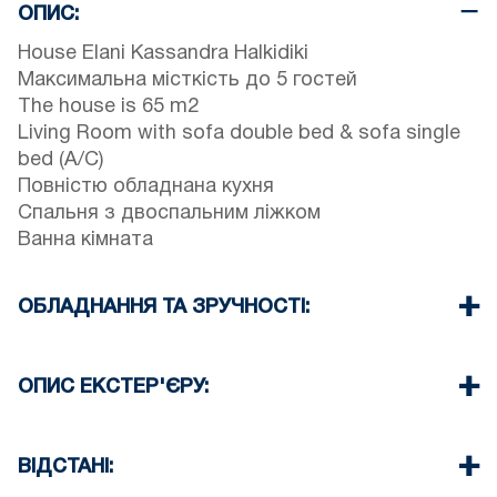
ОПИС:
House Elani Kassandra Halkidiki
Максимальна місткість до 5 гостей
The house is 65 m2
Living Room with sofa double bed & sofa single
bed (A/C)
Повністю обладнана кухня
Спальня з двоспальним ліжком
Ванна кімната
ОБЛАДНАННЯ ТА ЗРУЧНОСТІ:
Постільна білизна та рушники
Один кондиціонер
ОПИС ЕКСТЕР'ЄРУ:
Телевізор з пласким екраном
Бездротовий Wi-Fi
Спільний басейн у приватному комплексі
Посудомийна машина
Two parking spaces available for the guests of
ВІДСТАНІ:
Пральна машина
the complex