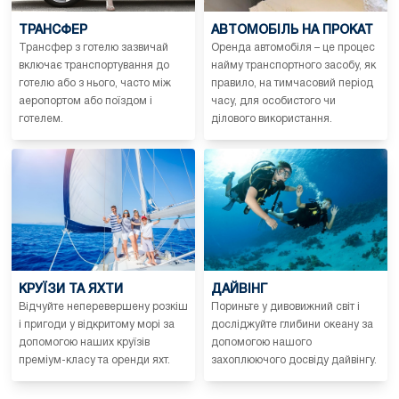
ТРАНСФЕР
АВТОМОБІЛЬ НА ПРОКАТ
Трансфер з готелю зазвичай
Оренда автомобіля – це процес
включає транспортування до
найму транспортного засобу, як
готелю або з нього, часто між
правило, на тимчасовий період
аеропортом або поїздом і
часу, для особистого чи
готелем.
ділового використання.
КРУЇЗИ ТА ЯХТИ
ДАЙВІНГ
Відчуйте неперевершену розкіш
Пориньте у дивовижний світ і
і пригоди у відкритому морі за
досліджуйте глибини океану за
допомогою наших круїзів
допомогою нашого
преміум-класу та оренди яхт.
захоплюючого досвіду дайвінгу.