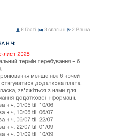
8
Гості
3
спальні
2
Ванна
ЗА НІЧ:
с-лист 2026
альний термін перебування – 6
.
бронювання менше ніж 6 ночей
 стягуватися додаткова плата.
ласка, зв'яжіться з нами для
ання додаткової інформації.
а ніч,
01/05
till
10/06
а ніч,
10/06
till
06/07
а ніч,
06/07
till
22/07
а ніч,
22/07
till
01/09
а ніч,
01/09
till
10/09