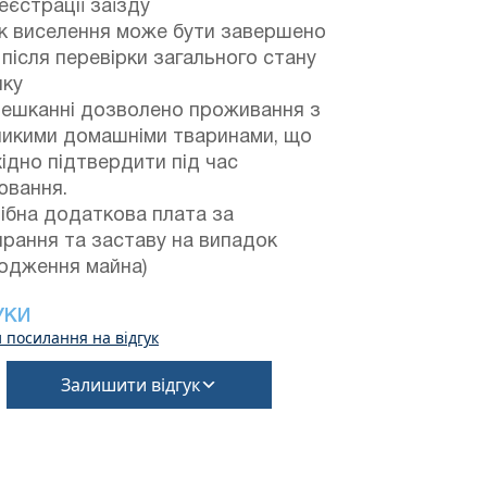
еєстрації заїзду
к виселення може бути завершено
після перевірки загального стану
нку
мешканні дозволено проживання з
ликими домашніми тваринами, що
ідно підтвердити під час
ювання.
ібна додаткова плата за
рання та заставу на випадок
одження майна)
УКИ
 посилання на відгук
Залишити відгук