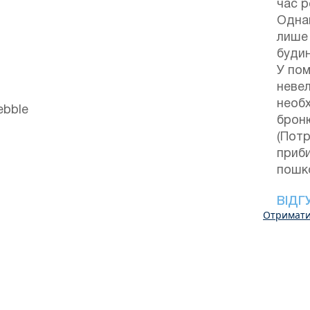
час р
Одна
лише 
буди
У по
неве
необх
ebble
брон
(Потр
приби
пошк
ВІДГ
Отримати