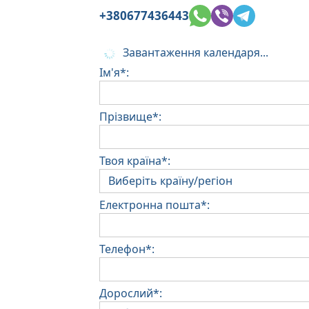
+380677436443
Завантаження календаря...
Ім'я*:
Прізвище*:
Твоя країна*:
Електронна пошта*:
Телефон*:
Дорослий*: