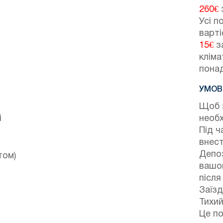
260€
з
Усі п
варті
15€
за
кліма
понад
УМОВ
Щоб 
і
необх
Під ч
внест
Депоз
том)
вашог
після
Заїзд
Тихий
Це по