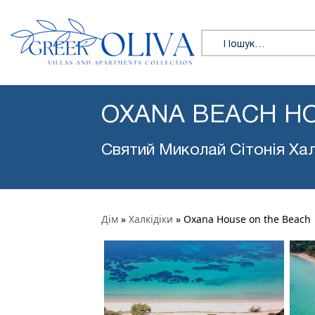
Пошук:
OXANA BEACH HO
Святий Миколай Сітонія Хал
Дім
»
Халкідіки
»
Oxana House on the Beach