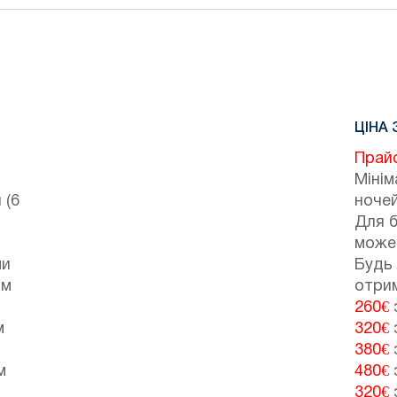
ЦІНА 
Прай
Мінім
 (6
ночей
Для 
може
ми
Будь 
ом
отрим
260€
з
м
320€
з
380€
з
м
480€
з
320€
з