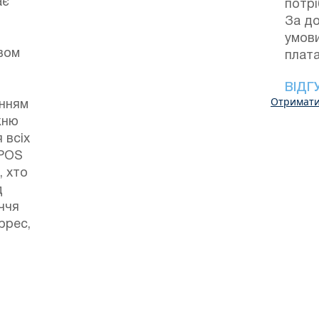
ає
потрі
За до
умов
твом
плата
ВІДГ
Отримати
анням
жню
 всіх
PPOS
, хто
д
ччя
ррес,