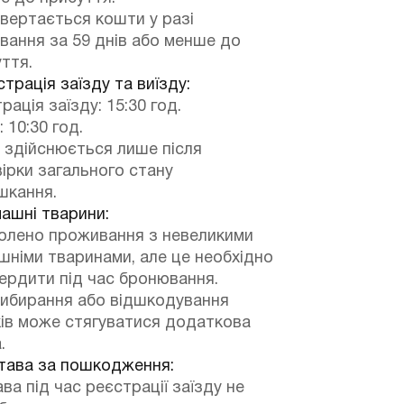
вертається кошти у разі
вання за 59 днів або менше до
ття.
трація заїзду та виїзду:
рація заїзду: 15:30 год.
: 10:30 год.
 здійснюється лише після
ірки загального стану
шкання.
ашні тварини:
олено проживання з невеликими
німи тваринами, але це необхідно
ердити під час бронювання.
рибирання або відшкодування
ів може стягуватися додаткова
.
тава за пошкодження:
ва під час реєстрації заїзду не