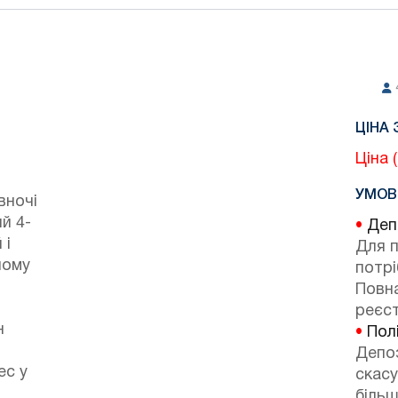
ЦІНА 
Ціна 
УМОВ
вночі
ий 4-
•
Депо
 і
Для 
ному
потр
Повна
реєст
н
•
Полі
Депоз
ес у
скасу
більш