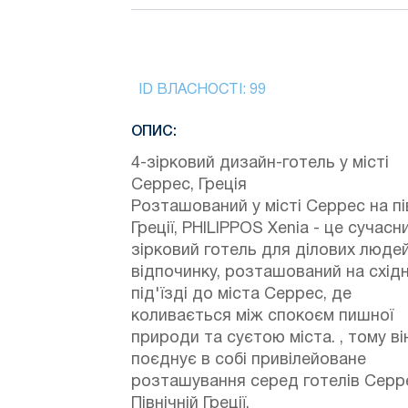
ID ВЛАСНОСТІ:
99
ОПИС:
4-зірковий дизайн-готель у місті
Серрес, Греція
Розташований у місті Серрес на пі
Греції, PHILIPPOS Xenia - це сучасн
зірковий готель для ділових людей
відпочинку, розташований на схід
під'їзді до міста Серрес, де
коливається між спокоєм пишної
природи та суєтою міста. , тому ві
поєднує в собі привілейоване
розташування серед готелів Серр
Північній Греції.