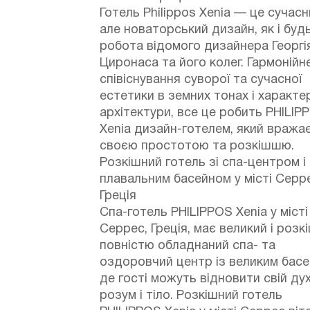
Готель Philippos Xenia — це сучасн
але новаторський дизайн, як і буд
робота відомого дизайнера Георгі
Циронаса та його колег. Гармонійн
співіснування суворої та сучасної
естетики в земних тонах і характе
архітектури, все це робить PHILIP
Xenia дизайн-готелем, який вража
своєю простотою та розкішшю.
Розкішний готель зі спа-центром і
плавальним басейном у місті Серр
Греція
Спа-готель PHILIPPOS Xenia у місті
Серрес, Греція, має великий і розк
повністю обладнаний спа- та
оздоровчий центр із великим басе
де гості можуть відновити свій дух
розум і тіло. Розкішний готель