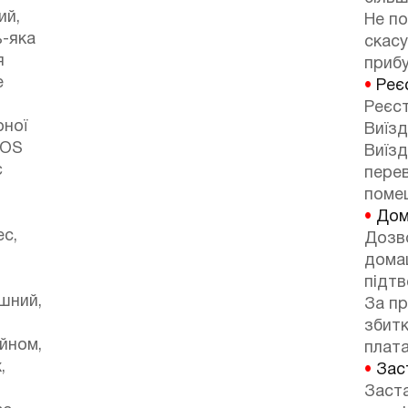
ий,
Не по
ь-яка
скасу
я
прибу
е
•
Реєс
Реєст
рної
Виїзд
POS
Виїзд
є
перев
поме
•
Дом
ес,
Дозв
домаш
підтв
ішний,
За п
збитк
йном,
плата
,
•
Зас
Заста