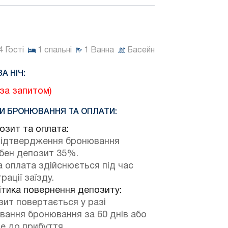
4
Гості
1
спальні
1
Ванна
Басейн
ЗА НІЧ:
(за запитом)
И БРОНЮВАННЯ ТА ОПЛАТИ:
зит та оплата:
підтвердження бронювання
ібен депозит 35%.
 оплата здійснюється під час
рації заїзду.
тика повернення депозиту:
ит повертається у разі
вання бронювання за 60 днів або
е до прибуття.