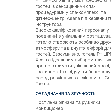
PHILIPPOS Xenia у місті Серрес віт
гостей із сенсаційними спа-
процедурами у спа-комплексі та
фітнес-центрі Asana під керівниц
інструктора.
Висококваліфікований персонал у
поєднанні з унікальним розташув
готелю створюють особливо дру
атмосферу та відчуття ейфорії для
гостей. Безсумнівно, готель PHILI
Xenia є ідеальним вибором для тих
прагне отримати унікальний досві
гостинності та відчуття благополу
серед розкішних готелів у місті Се
Греція.
ОБЛАДНАННЯ ТА ЗРУЧНОСТІ:
Постільна білизна та рушники
Кондиціонер