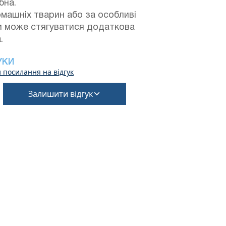
бна.
машніх тварин або за особливі
и може стягуватися додаткова
.
УКИ
 посилання на відгук
Залишити відгук