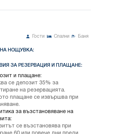
Гости
Спални
Баня
 НА НОЩУВКА:
ВИЯ ЗА РЕЗЕРВАЦИЯ И ПЛАЩАНЕ:
зит и плащане:
ква се депозит 35% за
тиране на резервацията.
ото плащане се извършва при
няване.
тика за възстановяване на
зита:
зитът се възстановява при
ране 60 или повече дни преди