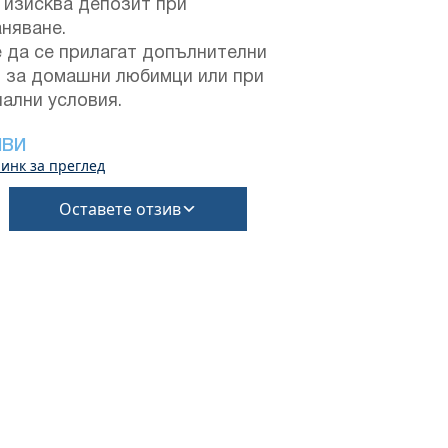
 изисква депозит при
няване.
 да се прилагат допълнителни
и за домашни любимци или при
ални условия.
ИВИ
инк за преглед
Оставете отзив