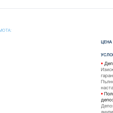
МОТА:
ЦЕНА
УСЛО
•
Депо
Изис
гаран
Пълн
наста
•
Поли
депо
Депо
анули