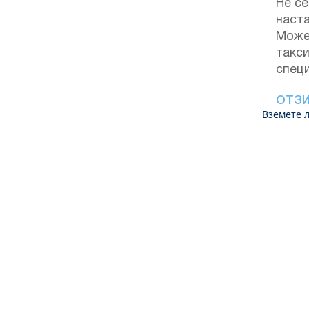
Не се
наста
Може
такс
специ
ОТЗ
Вземете л