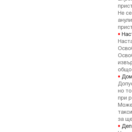
прист
Не се
анули
прист
•
Наст
Наста
Освоб
Осво
извъ
общо
•
Дом
Допу
но т
при р
Може
такси
за ще
•
Депо