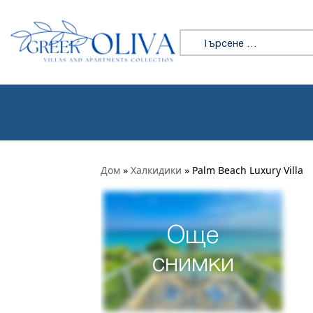
Търсене за:
Дом
»
Халкидики
»
Palm Beach Luxury Villa
Още
снимки