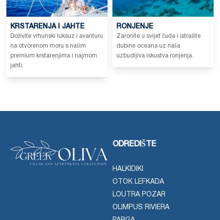
KRSTARENJA I JAHTE
RONJENJE
Doživite vrhunski luksuz i avanturu
Zaronite u svijet čuda i istražite
na otvorenom moru s našim
dubine oceana uz naša
premium krstarenjima i najmom
uzbudljiva iskustva ronjenja.
jahti.
ODREDIŠTE
HALKIDIKI
OTOK LEFKADA
LOUTRA POZAR
OLIMPUS RIVIERA