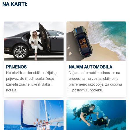
•
Kućni ljubimci:
NA KARTI:
Mali kućni ljubimci su dozvoljeni, ali ih je potrebno
potvrditi prilikom rezervacije.
Mogu se primijeniti dodatni troškovi za čišćenje ili
naknadu štete.
•
Polog za štetu:
Nije potreban depozit prilikom prijave.
Za kućne ljubimce ili posebne uvjete mogu se
primjenjivati dodatne naknade.
PRIJENOS
NAJAM AUTOMOBILA
Hotelski transfer obično uključuje
Najam automobila odnosi se na
prijevoz do ili od hotela, često
proces najma vozila, obično na
između zračne luke ili vlaka i
privremeno razdoblje, za osobnu
hotela.
ili poslovnu upotrebu.