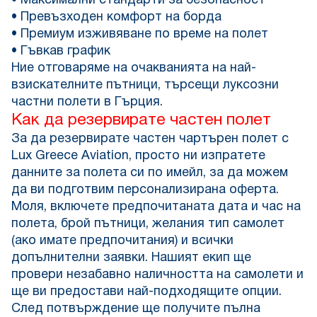
• Максимални стандарти за безопасност
• Превъзходен комфорт на борда
• Премиум изживяване по време на полет
• Гъвкав график
Ние отговаряме на очакванията на най-
взискателните пътници, търсещи луксозни
частни полети в Гърция.
Как да резервирате частен полет
За да резервирате частен чартърен полет с
Lux Greece Aviation, просто ни изпратете
данните за полета си по имейл, за да можем
да ви подготвим персонализирана оферта.
Моля, включете предпочитаната дата и час на
полета, брой пътници, желания тип самолет
(ако имате предпочитания) и всички
допълнителни заявки. Нашият екип ще
провери незабавно наличността на самолети и
ще ви предостави най-подходящите опции.
След потвърждение ще получите пълна