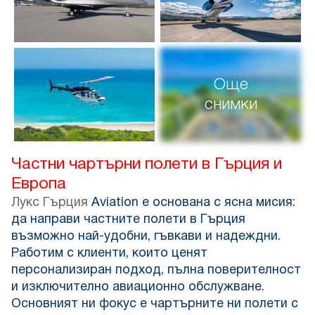
Още
снимки
Частни чартърни полети в Гърция и
Европа
Лукс Гърция
Aviation е основана с ясна мисия:
да направи частните полети в Гърция
възможно най-удобни, гъвкави и надеждни.
Работим с клиенти, които ценят
персонализиран подход, пълна поверителност
и изключително авиационно обслужване.
Основният ни фокус е чартърните ни полети с