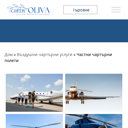
Премини към съдържанието
Търсене за:
Дом
»
Въздушни чартърни услуги
» Частни чартърни
полети