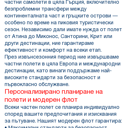
частни самолети в цяла Гърция, включително
безпроблемни трансфери между
континенталната част и гръцките острови —
особено по време на пиковия туристически
сезон. Независимо дали имате нужда от полет
от Атина до Миконос, Санторини, Крит или
други дестинации, ние гарантираме
ефективност и комфорт на всеки етап.
През извънсезонния период ние извършваме
частни полети в цяла Европа и международни
дестинации, като винаги поддържаме най-
високите стандарти за безопасност и
първокласно обслужване.
Персонализирано планиране на
полети и модерен флот
Всеки частен полет се планира индивидуално
според вашите предпочитания и изисквания
за пътуване. Нашият модерен флот гарантира: