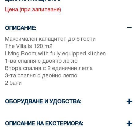
Цена (при запитване)
ОПИСАНИЕ:
Максимален капацитет до 6 гости
The Villa is 120 m2
Living Room with fully equipped kitchen
1-ва спалня с двойно легло
Втора спалня с 2 единични легла
3-та спалня с двойно легло
2 бани
ОБОРУДВАНЕ И УДОБСТВА:
Спално бельо и кърпи
Климатик
ОПИСАНИЕ НА ЕКСТЕРИОРА:
Сателитна телевизия
Wi-Fi
Частен плувен басейн