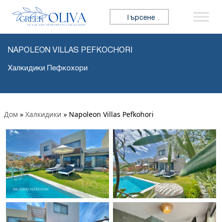
Търсене за:
NAPOLEON VILLAS PEFKOCHORI
Халкидики Пефкохори
Дом
»
Халкидики
»
Napoleon Villas Pefkohori