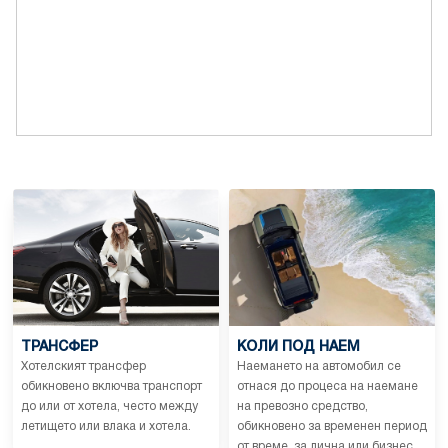
ТРАНСФЕР
КОЛИ ПОД НАЕМ
Хотелският трансфер
Наемането на автомобил се
обикновено включва транспорт
отнася до процеса на наемане
до или от хотела, често между
на превозно средство,
летището или влака и хотела.
обикновено за временен период
от време, за лична или бизнес