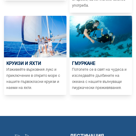
употреба.
КРУИЗИ И ЯХТИ
ГМУРКАНЕ
Изживейте върховния лукс и
Потопете се в свят на чудеса и
приключение в открито море с
изследвайте дълбините на
нашите първокласни круизи и
океана с нашите вълнуващи
наеми на яхти.
гмуркачески преживявания.