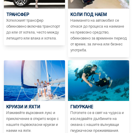
ТРАНСФЕР
КОЛИ ПОД НАЕМ
Хотелският трансфер
Наемането на автомобил се
обикновено включва транспорт
отнася до процеса на наемане
до или от хотела, често между
на превозно средство,
летището или влака и хотела.
обикновено за временен период
от време, за лична или бизнес
употреба.
КРУИЗИ И ЯХТИ
ГМУРКАНЕ
Изживейте върховния лукс и
Потопете се в свят на чудеса и
приключение в открито море с
изследвайте дълбините на
нашите първокласни круизи и
океана с нашите вълнуващи
наеми на яхти.
гмуркачески преживявания.