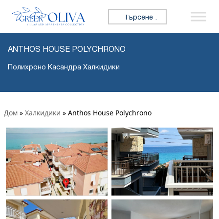
Търсене за:
ANTHOS HOUSE POLYCHRONO
Полихроно Касандра Халкидики
Дом
»
Халкидики
»
Anthos House Polychrono