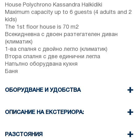
House Polychrono Kassandra Halkidiki
Maximum capacity up to 6 guests (4 adults and 2
kids)
The 1st floor house is 70 m2
Всекидневна с двоен разтегателен диван
(климатик)
1-ва спалня с двойно легло (климатик)
Втора спалня с две единични легла
Напълно оборудвана кухня
Баня
ОБОРУДВАНЕ И УДОБСТВА
Спално бельо и кърпи
Два климатика
ОПИСАНИЕ НА ЕКСТЕРИОРА:
Телевизор с плосък екран
Безжична Wi-Fi връзка
Едно паркомясто на разположение на гостите
Пералня
на къщата
РАЗСТОЯНИЯ