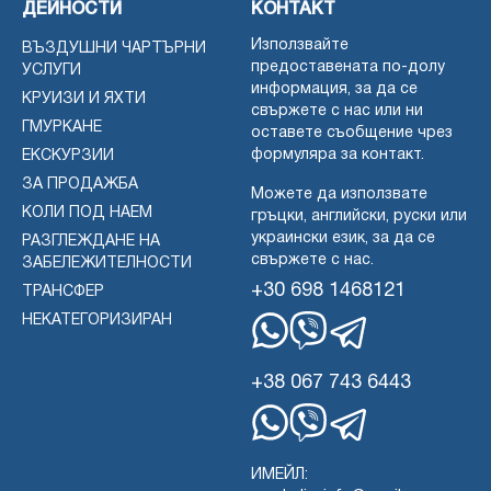
ДЕЙНОСТИ
КОНТАКТ
Използвайте
ВЪЗДУШНИ ЧАРТЪРНИ
предоставената по-долу
УСЛУГИ
информация, за да се
КРУИЗИ И ЯХТИ
свържете с нас или ни
ГМУРКАНЕ
оставете съобщение чрез
формуляра за контакт.
ЕКСКУРЗИИ
ЗА ПРОДАЖБА
Можете да използвате
КОЛИ ПОД НАЕМ
гръцки, английски, руски или
украински език, за да се
РАЗГЛЕЖДАНЕ НА
свържете с нас.
ЗАБЕЛЕЖИТЕЛНОСТИ
+30 698 1468121
ТРАНСФЕР
НЕКАТЕГОРИЗИРАН
WhatsApp
Вайбър
Телеграма
+38 067 743 6443
WhatsApp
Вайбър
Телеграма
ИМЕЙЛ: