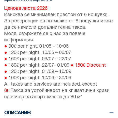
Ценова листа 2026
Изисква се минимален престой от 6 нощувки.
За резервации за по-малко от 6 нощувки може
да се начисли допълнителна такса.
Моля, свържете се с нас за повече
информация.
●
90€ per night,
01/05
–
10/06
●
120€ per night,
10/06
–
06/07
●
160€ per night,
06/07
–
22/07
●
180€ per night,
22/07
-
01/09
●
150€ Discount
●
120€ per night,
01/09
–
10/09
●
100€ per night,
10/09
–
30/09
All taxes and services are included, except
8€
Такса за устойчивост на климатични кризи
на вечер за апартаменти до 80 м²
ОПИСАНИЕ: