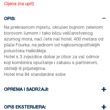
Cijena (na upit)
OPIS:
Na prekrasnom mjestu, okružen bujnom zelenom
borovom šumom i tako blizu veličanstvenog
azurnog mora, naći ćete naš hotel, 400 metara od
plaže Fourka, na jednom od najkosmopolitskijih
poluotoka Halkidikija.
Hotel s 3 zvjezdice dobar je izbor za vaš odmor
koji kombinira opuštanje i zabavu s partnerom,
obitelji ili prijateljima.
Hotel ima 84 standardne sobe
OPREMA I SADRŽAJI:
Posteljina i ručnici
Klimatizacija
OPIS EKSTERIJERA: