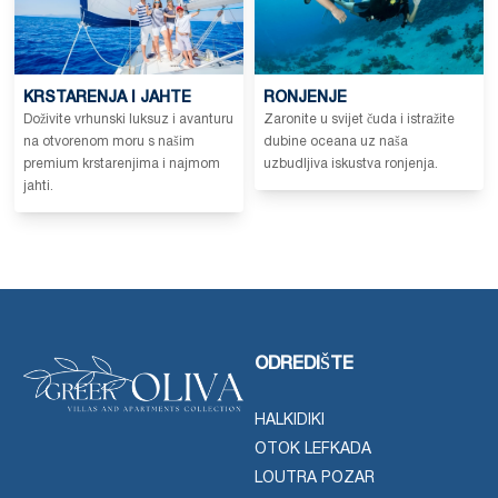
KRSTARENJA I JAHTE
RONJENJE
Doživite vrhunski luksuz i avanturu
Zaronite u svijet čuda i istražite
na otvorenom moru s našim
dubine oceana uz naša
premium krstarenjima i najmom
uzbudljiva iskustva ronjenja.
jahti.
ODREDIŠTE
HALKIDIKI
OTOK LEFKADA
LOUTRA POZAR