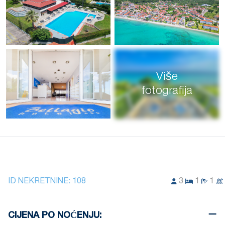
Više
fotografija
ID NEKRETNINE:
108
3
1
1
CIJENA PO NOĆENJU: