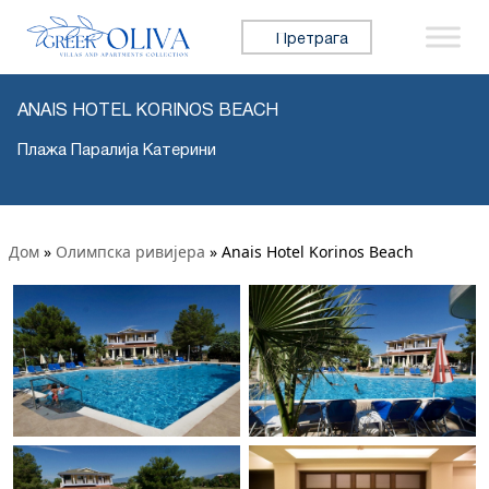
Претражи:
ANAIS HOTEL KORINOS BEACH
Плажа Паралија Катерини
Дом
»
Олимпска ривијера
»
Anais Hotel Korinos Beach