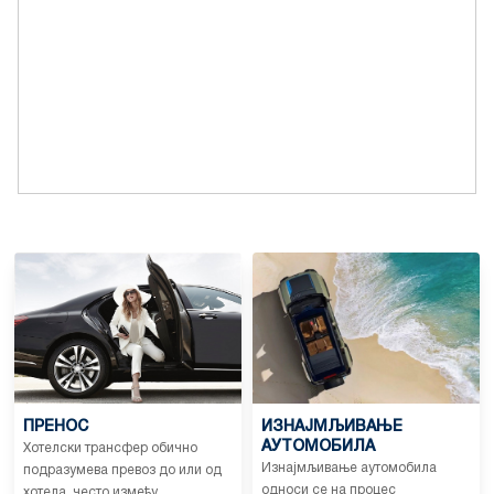
ПРЕНОС
ИЗНАЈМЉИВАЊЕ
АУТОМОБИЛА
Хотелски трансфер обично
Изнајмљивање аутомобила
подразумева превоз до или од
односи се на процес
хотела, често између