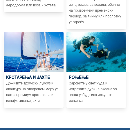
изнајмљивања возила, обично
аеродрома или воза и хотела.
на привремени временски
период, за личну или пословну
употребу.
КРСТАРЕЊА И ЈАХТЕ
РОЊЕЊЕ
Доживите врхунски луксуз и
Зароните у свет чуда и
авантуру на отвореном мору уз
истражите дубине океана уз
наша премиум крстарења и
наша узбудљива искуства
изнајмљивање јахти.
роњења.