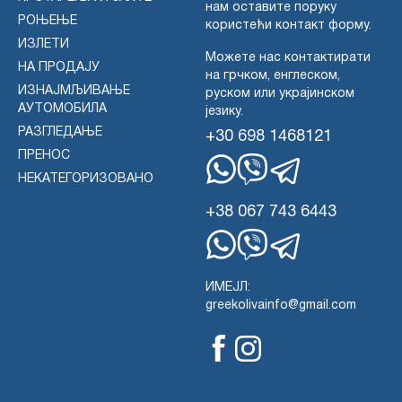
нам оставите поруку
РОЊЕЊЕ
користећи контакт форму.
ИЗЛЕТИ
Можете нас контактирати
НА ПРОДАЈУ
на грчком, енглеском,
ИЗНАЈМЉИВАЊЕ
руском или украјинском
АУТОМОБИЛА
језику.
РАЗГЛЕДАЊЕ
+30 698 1468121
ПРЕНОС
НЕКАТЕГОРИЗОВАНО
WhatsApp
Вајбер
Телеграм
+38 067 743 6443
WhatsApp
Вајбер
Телеграм
ИМЕЈЛ:
greekolivainfo@gmail.com
Фејсбук
Инстаграм