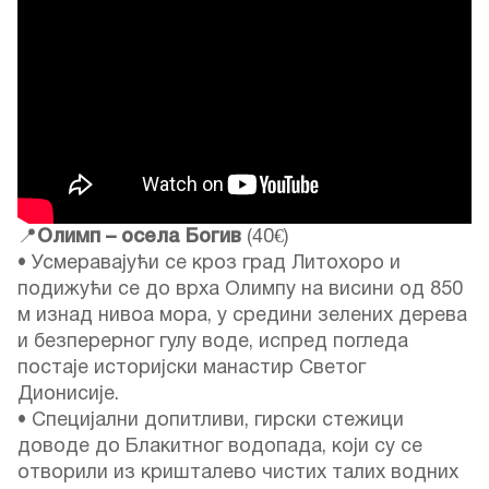
📍
Олимп – осела Богив
(40€)
• Усмеравајући се кроз град Литохоро и
подижући се до врха Олимпу на висини од 850
м изнад нивоа мора, у средини зелених дерева
и безперерног гулу воде, испред погледа
постаје историјски манастир Светог
Дионисије.
• Специјални допитливи, гирски стежици
доводе до Блакитног водопада, који су се
отворили из кришталево чистих талих водних