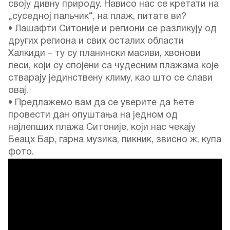
своју дивну природу. Нависо нас се кретати на
„суседној пальчик“, на плаж, питате ви?
• Лашафти Ситоније и региони се разликују од
других региона и свих осталих области
Халкиди – ту су планински масиви, хвонови
леси, који су спојени са чудесним плажама које
стварају јединствену климу, као што се слави
овај.
• Предлажемо вам да се уверите да ћете
провести дан опуштања на једном од
најлепших плажа Ситоније, који нас чекају
Беацх Бар, гарна музика, пикник, звисно ж, купа
фото.