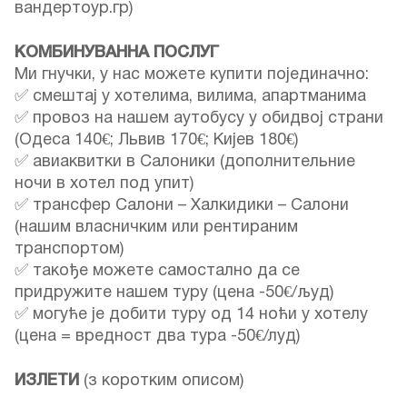
вандертоур.гр)
КОМБИНУВАННА ПОСЛУГ
Ми гнучки, у нас можете купити појединачно:
✅ смештај у хотелима, вилима, апартманима
✅ провоз на нашем аутобусу у обидвој страни
(Одеса 140€; Львив 170€; Кијев 180€)
✅ авиаквитки в Салоники (дополнительние
ночи в хотел под упит)
✅ трансфер Салони – Халкидики – Салони
(нашим власничким или рентираним
транспортом)
✅ такође можете самостално да се
придружите нашем туру (цена -50€/људ)
✅ могуће је добити туру од 14 ноћи у хотелу
(цена = вредност два тура -50€/луд)
ИЗЛЕТИ
(з коротким описом)