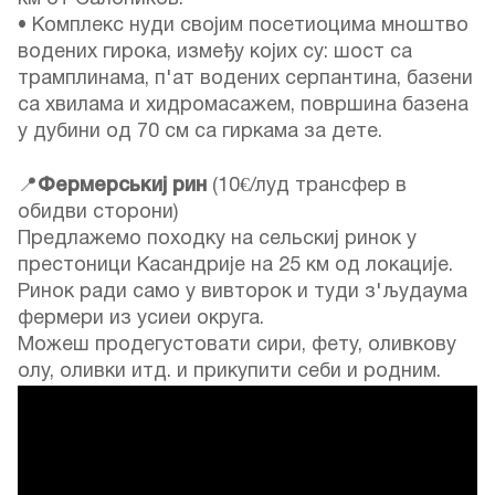
• Комплекс нуди својим посетиоцима мноштво
водених гирока, између којих су: шост са
трамплинама, п'ат водених серпантина, базени
са хвилама и хидромасажем, површина базена
у дубини од 70 см са гиркама за дете.
📍
Фермерськиј рин
(10€/луд трансфер в
обидви сторони)
Предлажемо походку на сельскиј ринок у
престоници Касандрије на 25 км од локације.
Ринок ради само у вивторок и туди з'људаума
фермери из усиеи округа.
Можеш продегустовати сири, фету, оливкову
олу, оливки итд. и прикупити себи и родним.