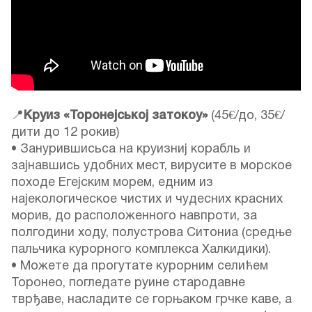
📍
Круиз «Торонејськој затокоу»
(45€/до, 35€/
дити до 12 рокив)
• Занурившисьса на круизниј корабль и
зајнавшись удобних мест, вирусите в морское
походе Егејским морем, едним из
најекологическое чистих и чудесних красних
морив, до расположенного навпроти, за
полгодини ходу, полустрова Ситониа (средње
пальчика курорного комплекса Халкидики).
• Можете да прогутате курорним селићем
Торонео, погледате руине стародавне
тврђаве, насладите се горњаком грчке каве, а