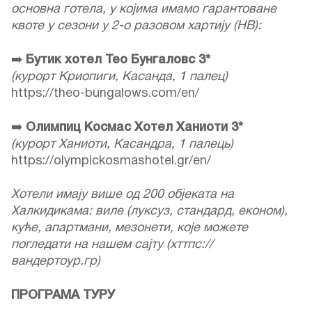
основна готела, у којима имамо гарантоване
квоте у сезони у 2-о разовом хартију (НВ):
➡️
Бутик хотел Тео Бунгаловс 3*
(курорт Криопиги, Касанда, 1 палец)
https://theo-bungalows.com/en/
➡️
Олимпиц Космас Хотел Ханиоти 3*
(курорт Ханиоти, Касандра, 1 палець)
https://olympickosmashotel.gr/en/
Хотели имају више од 200 објеката на
Халкидикама: виле (луксуз, стандард, економ),
куће, апартмани, мезонети, које можете
погледати на нашем сајту (хттпс://
вандертоур.гр)
ПРОГРАМА ТУРУ