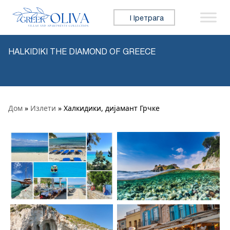
Прескочи на садржај
Претражи:
HALKIDIKI THE DIAMOND OF GREECE
Дом
»
Излети
» Халкидики, дијамант Грчке