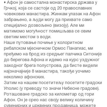
• Афон је самостална монастирска држава у
Грчкој, која се састоји од 20 православних
човекових манастира. Жинкам улазак на Афон
забрањено, а људи могу да прихвате само
специјално дозвољено (визоју). Але ми
матимомо могућност помишљава се овим
светим местом з води.
Наше путовање почиње у колоритном
рибалском мјесничком Ормос Панагиас, ми
пређемо на брод из средњег палчика Ситоније
до берегова Афона и идемо на курс уздужног
заходног брега полустрова, да бисте видели
најзначајније 8 манастира, такође уочимо
неколико афонских.
Затим на нашем посетитељу посетите градски
Уполис (у преводу то значи Небесне градове).
Роташоване градско за километар од гори
Афон. Он је срео нас своју велику количину
сувенирних и црквених продавница, можете