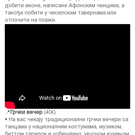
добити иконе, написане Афонским ченцима, а
такође побити у чиселским тавернама или
отпочити на плажи.
📍
Грчки вечер
(40€)
• На вас чекају традиционални грчки вечери са
танцама у националним костумама, музиком,
биттом тарилок и уобичајено, укусном кухињом