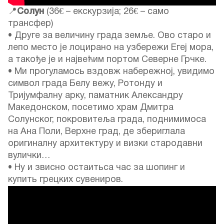
📍
Солун
(36€ – екскурзија; 26€ – само
трансфер)
• Друге за величину града земље. Ово старо и
лепо место је лоцирано на узбережи Егеј мора,
а такође је и највећим портом Северне Грчке.
• Ми прогуламось вздовж набережној, увидимо
символ града Белу вежу, Ротонду и
Тријумфалну арку, паматник Александру
Македонском, посетимо храм Дмитра
Солунског, покровитеља града, поднимимоса
на Ана Поли, Верхне град, де збериглала
оригиналну архитектуру и визки стародавни
вулички…
• Ну и звисно остаитьса час за шопинг и
купить грецких сувениров.