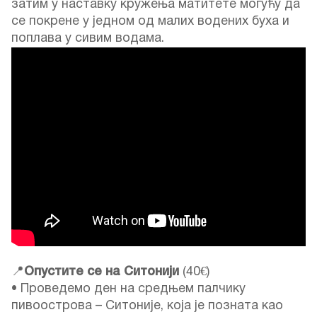
затим у наставку кружења матитете могућу да
се покрене у једном од малих водених буха и
поплава у сивим водама.
📍
Опустите се на Ситонији
(40€)
• Проведемо ден на средњем палчику
пивоострова – Ситоније, која је позната као