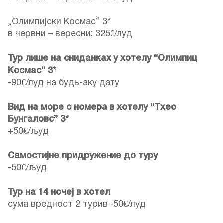
„Олимпијски Космас“ 3*
в червни – вересни: 325€/луд
Тур лише на сниданках у хотелу “Олимпиц
Космас” 3*
-90€/луд на будь-аку дату
Вид на море с номера в хотелу “Тхео
Бунгаловс” 3*
+50€/људ
Самостијне придружение до туру
-50€/људ
Тур на 14 ночеј в хотел
сума вредност 2 турив -50€/луд