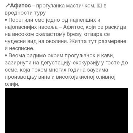
📍Афитос
– прогуланка мастичком. 💶 в
вредности туру
• Посетили смо једно од најлепших и
најопаснијих насеља – Афитос, који се раскида
на високом скеластому брезу, отвара се
чудесни вид на околини. Житта тут размерене
и несписне.
• Веома радимо окрим прогуљанок и кави,
зазирнути на дегустацију-екскурзију у госте до
семе, која током многих година заузима
производњу вина и високојакисној оливној
олији.