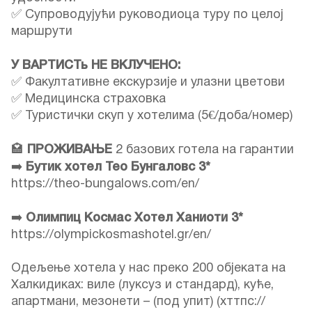
✅ Супроводујући руководиоца туру по целој
маршрути
У ВАРТИСТь НЕ ВКЛУЧЕНО:
✅ Факултативне екскурзије и улазни цветови
✅ Медицинска страховка
✅ Туристички скуп у хотелима (5€/доба/номер)
🏩
ПРОЖИВАЊЕ
2 базових готела на гарантии
➡️
Бутик хотел Тео Бунгаловс 3*
https://theo-bungalows.com/en/
➡️
Олимпиц Космас Хотел Ханиоти 3*
https://olympickosmashotel.gr/en/
Одељење хотела у нас преко 200 објеката на
Халкидиках: виле (луксуз и стандард), куће,
апартмани, мезонети – (под упит) (хттпс://