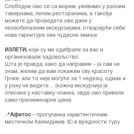
Слободни смо се са морем, уживамо у разним
тавернама, лепим ресторанима, а такође
можете да проведете ове дане у
незаобилазним екскурзијама, отварајући себи
нове гарнитуре ове чудесне земље.
ИЗЛЕТИ,
који су ми одибрали за вас и
организовали задовољство:
Шта је правда, како да направим – ја сам не
знам, желим да вам покажем сву красоту
Грчке, али то није могуће за 1 недељу, одмах и
у року не видите… (кожна екскурзија је
описана у наставку чланка, овде смо привели
само прелиминарне цене)
📍
Афитос
– прогуланка најавтентичним
мистичком Халкидикив. 💶 в вредности туру