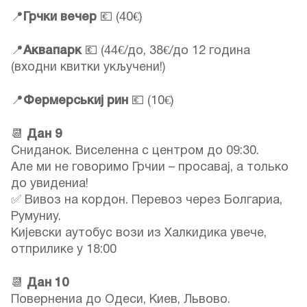
📍
Грчки вечер
💶 (40€)
📍
Аквапарк
💶 (44€/до, 38€/до 12 година
(входни квитки укључени!)
📍
Фермерськиј рин
💶 (10€)
📆
Дан 9
Сниданок. Виселенна с центром до 09:30.
Але ми не говоримо Грчии – просавај, а только
до увидениа!
✅ Вивоз на кордон. Перевоз через Болгариа,
Румуниу.
Кијевски аутобус вози из Халкидика увече,
отприлике у 18:00
📆
Дан 10
Повернениа до Одеси, Киев, Львово.