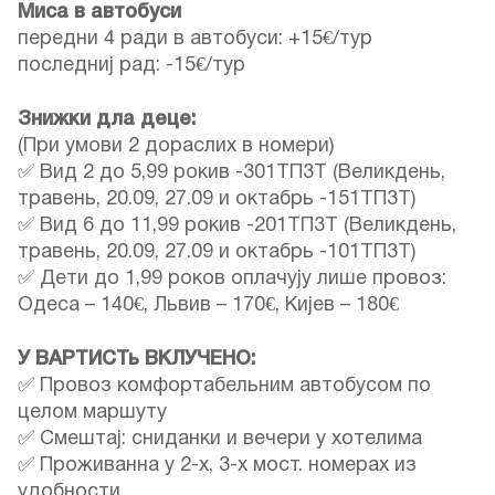
Миса в автобуси
передни 4 ради в автобуси: +15€/тур
последниј рад: -15€/тур
Знижки дла деце:
(При умови 2 дораслих в номери)
✅ Вид 2 до 5,99 рокив -301ТП3Т (Великдень,
травень, 20.09, 27.09 и октабрь -151ТП3Т)
✅ Вид 6 до 11,99 рокив -201ТП3Т (Великдень,
травень, 20.09, 27.09 и октабрь -101ТП3Т)
✅ Дети до 1,99 роков оплачују лише провоз:
Одеса – 140€, Львив – 170€, Кијев – 180€
У ВАРТИСТь ВКЛУЧЕНО:
✅ Провоз комфортабельним автобусом по
целом маршуту
✅ Смештај: сниданки и вечери у хотелима
✅ Проживанна у 2-х, 3-х мост. номерах из
удобности