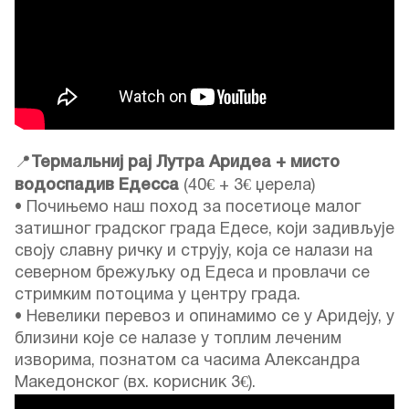
📍
Термальниј рај Лутра Аридеа + мисто
водоспадив Едесса
(40€ + 3€ џерела)
• Почињемо наш поход за посетиоце малог
затишног градског града Едесе, који задивљује
своју славну ричку и струју, која се налази на
северном брежуљку од Едеса и провлачи се
стримким потоцима у центру града.
• Невелики перевоз и опинамимо се у Аридеју, у
близини које се налазе у топлим леченим
изворима, познатом са часима Александра
Македонског (вх. корисник 3€).