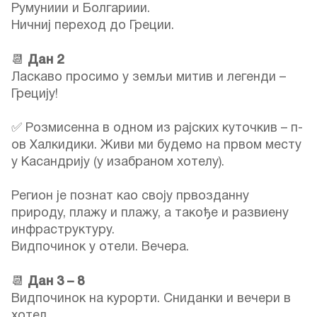
Румуниии и Болгариии.
Ничниј переход до Греции.
📆
Дан 2
Ласкаво просимо у земљи митив и легенди –
Грецију!
✅ Розмисенна в одном из рајских куточкив – п-
ов Халкидики. Живи ми будемо на првом месту
у Касандрију (у изабраном хотелу).
Регион је познат као своју првозданну
природу, плажу и плажу, а такође и развиену
инфраструктуру.
Видпочинок у отели. Вечера.
📆
Дан 3 – 8
Видпочинок на курорти. Сниданки и вечери в
хотел.