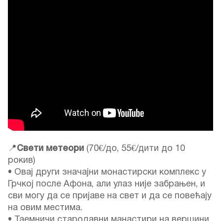
📍
Свети метеори
(70€/до, 55€/дити до 10
рокив)
• Овај други значајни монастирски комплекс у
Грчкој после Афона, али улаз није забрањен, и
сви могу да се пријаве на свет и да се повећају
на овим местима.
• Таемничи стародавни манастири на вершини