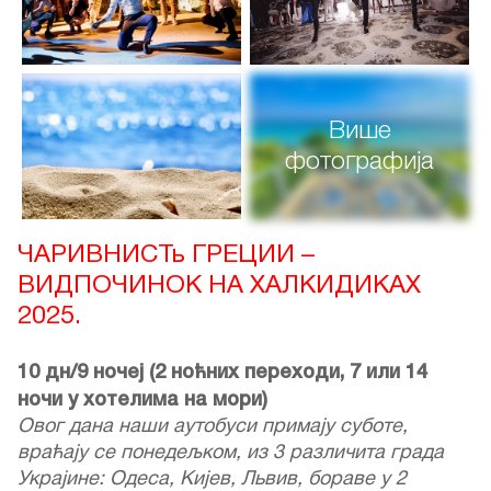
Више
фотографија
ЧАРИВНИСТь ГРЕЦИИ –
ВИДПОЧИНОК НА ХАЛКИДИКАХ
2025.
10 дн/9 ночеј (2 ноћних переходи, 7 или 14
ночи у хотелима на мори)
Овог дана наши аутобуси примају суботе,
враћају се понедељком, из 3 различита града
Украјине: Одеса, Кијев, Львив, бораве у 2