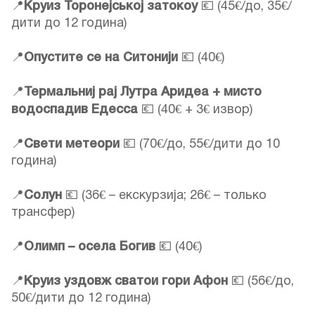
📍
Круиз Торонејськој затокоу
💶 (45€/до, 35€/
дити до 12 година)
📍
Опустите се на Ситонији
💶 (40€)
📍
Термальниј рај Лутра Аридеа + мисто
водоспадив Едесса
💶 (40€ + 3€ извор)
📍
Свети метеори
💶 (70€/до, 55€/дити до 10
година)
📍
Солун
💶 (36€ – екскурзија; 26€ – только
трансфер)
📍
Олимп – осела Богив
💶 (40€)
📍
Круиз уздовж сватои гори Афон
💶 (56€/до,
50€/дити до 12 година)