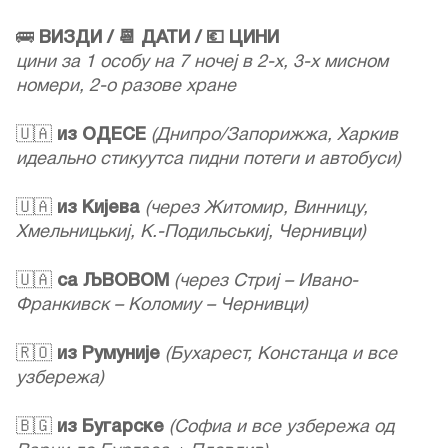
🚌
ВИЗДИ / 📆 ДАТИ / 💶 ЦИНИ
цини за 1 особу на 7 ночеј в 2-х, 3-х мисном
номери, 2-о разове хране
🇺🇦
из ОДЕСЕ
(Днипро/Запорижжа, Харкив
идеально стикуутса пидни потеги и автобуси)
🇺🇦
из Кијева
(через Житомир, Винницу,
Хмельницькиј, К.-Подильськиј, Чернивци)
🇺🇦
са ЉВОВОМ
(через Стриј – Ивано-
Франкивск – Коломиу – Чернивци)
🇷🇴
из Румуније
(Бухарест, Констанца и все
узбережа)
🇧🇬
из Бугарске
(Софиа и все узбережа од