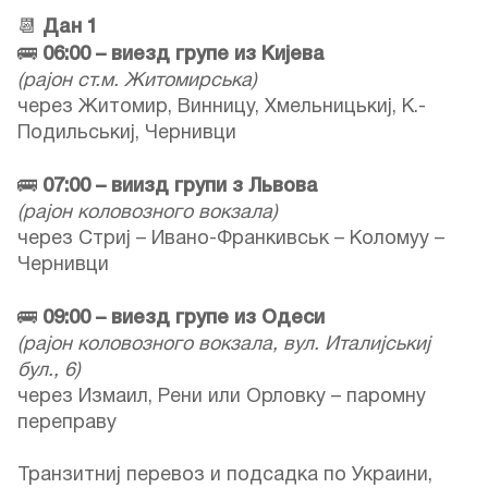
📆
Дан 1
🚌
06:00 – виезд групе из Кијева
(рајон ст.м. Житомирська)
через Житомир, Винницу, Хмельницькиј, К.-
Подильськиј, Чернивци
🚌
07:00 – виизд групи з Львова
(рајон коловозного вокзала)
через Стриј – Ивано-Франкивськ – Коломуу –
Чернивци
🚌
09:00 – виезд групе из Одеси
(рајон коловозного вокзала, вул. Италијськиј
бул., 6)
через Измаил, Рени или Орловку – паромну
переправу
Транзитниј перевоз и подсадка по Украини,