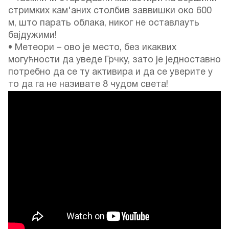
стримких кам'аних столбив заввишки око 600
м, што парать облака, никог не оставлауть
бајдужими!
• Метеори – ово је место, без икаквих
могућности да уведе Грчку, зато је једноставно
потребно да се ту активира и да се уверите у
то да га не називате 8 чудом света!