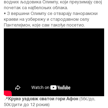
водних љодовика Олимпу, који преузимају свој
почетак са најбелсњих облака.
• З вершини Олимпу се отварају панорамски
краеви на узбережу и стародавном селу
Пантелејмон, које сам такође посетио.
📍
Круиз уздовж сватои гори Афон
(56€/до,
50€/дити до 12 рокив)