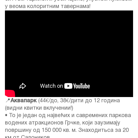
у веома колоритним тавернама!
📍
Аквапарк
(44€/до, 38€/дити до 12 година
(видни квитки вклучении!)
• То је један од највећих и савремених паркова
водених атракционов Грчке, који заузимају
површину од 150 000 кв. м. Знаходитьса за 20
км от Салоников.