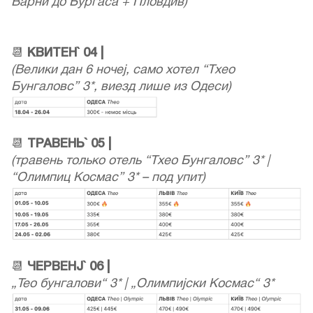
Варни до Бургаса + Пловдив)
📆
КВИТЕН` 04 |
(Велики дан 6 ночеј, само хотел “Тхео
Бунгаловс” 3*, виезд лише из Одеси)
📆
ТРАВЕНЬ` 05 |
(травень только отель “Тхео Бунгаловс” 3* |
“Олимпиц Космас” 3* – под упит)
📆
ЧЕРВЕНЈ` 06 |
„Тео бунгалови“ 3* | „Олимпијски Космас“ 3*