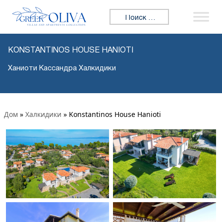
Искать:
KONSTANTINOS HOUSE HANIOTI
Ханиоти Кассандра Халкидики
Дом
»
Халкидики
»
Konstantinos House Hanioti