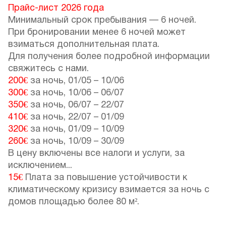
Прайс-лист 2026 года
Минимальный срок пребывания — 6 ночей.
При бронировании менее 6 ночей может
взиматься дополнительная плата.
Для получения более подробной информации
свяжитесь с нами.
200€
за ночь,
01/05
–
10/06
300€
за ночь,
10/06
–
06/07
350€
за ночь,
06/07
–
22/07
410€
за ночь,
22/07
–
01/09
320€
за ночь,
01/09
–
10/09
260€
за ночь,
10/09
–
30/09
В цену включены все налоги и услуги, за
исключением...
15€
Плата за повышение устойчивости к
климатическому кризису взимается за ночь с
домов площадью более 80 м².