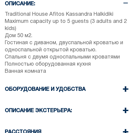
ОПИСАНИЕ:
Traditional House Afitos Kassandra Halkidiki
Maximum capacity up to 5 guests (3 adults and 2
kids)
Дом 50 м2.
Гостиная с диваном, двуспальной кроватью и
односпальной открытой кроватью.
Спальня с двумя односпальными кроватями
Полностью оборудованная кухня
Ванная комната
ОБОРУДОВАНИЕ И УДОБСТВА
Постельное белье и полотенца
Кондиционер
ОПИСАНИЕ ЭКСТЕРЬЕРА:
беспроводной Wi-Fi
Стиральная машина
Private terrace garden with barbeque (upon
Утюг и гладильная доска
request)
РАССТОЯНИЯ