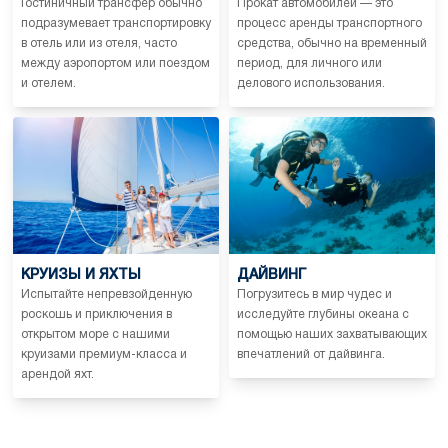
Гостиничный трансфер обычно
Прокат автомобилей — это
подразумевает транспортировку
процесс аренды транспортного
в отель или из отеля, часто
средства, обычно на временный
между аэропортом или поездом
период, для личного или
и отелем.
делового использования.
КРУИЗЫ И ЯХТЫ
ДАЙВИНГ
Испытайте непревзойденную
Погрузитесь в мир чудес и
роскошь и приключения в
исследуйте глубины океана с
открытом море с нашими
помощью наших захватывающих
круизами премиум-класса и
впечатлений от дайвинга.
арендой яхт.