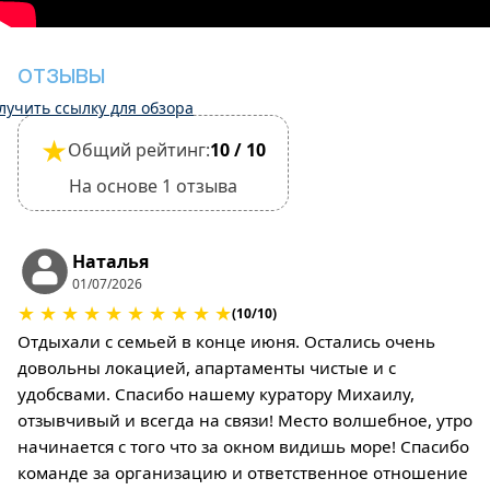
Однако выезд может быть завершен только
после проверки общего состояния дома.
В этом объекте размещения разрешено
ОТЗЫВЫ
проживание с небольшими домашними
лучить ссылку для обзора
животными, однако это необходимо
★
Общий рейтинг:
10 / 10
подтвердить при бронировании.
(За уборку и залог за возможные повреждения
На основе 1 отзыва
взимается дополнительная плата)
Наталья
01/07/2026
★
★
★
★
★
★
★
★
★
★
(10/10)
Отдыхали с семьей в конце июня. Остались очень
довольны локацией, апартаменты чистые и с
удобсвами. Спасибо нашему куратору Михаилу,
отзывчивый и всегда на связи! Место волшебное, утро
начинается с того что за окном видишь море! Спасибо
команде за организацию и ответственное отношение