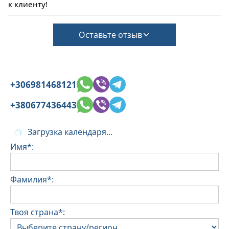
к клиенту!
Оставьте отзыв
+306981468121
+380677436443
Загрузка календаря...
Имя*:
Фамилия*:
Твоя страна*: