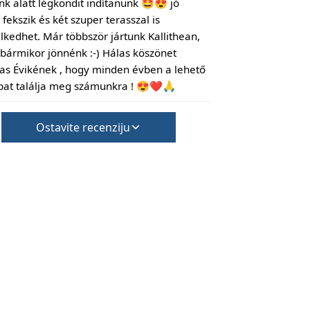
ünk alatt légkondit indítanunk 🤩😍 jó
fekszik és két szuper terasszal is
lkedhet. Már többször jártunk Kallithean,
 bármikor jönnénk :-) Hálas köszönet
s Évikének , hogy minden évben a lehető
bat találja meg számunkra ! 😍❤️🙏
Ostavite recenziju