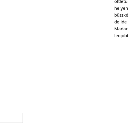
ottlét
helyen 
büszké
de ide
Madara
legjob