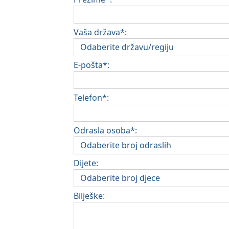
Vaša država*:
E-pošta*:
Telefon*:
Odrasla osoba*:
Dijete:
Bilješke: