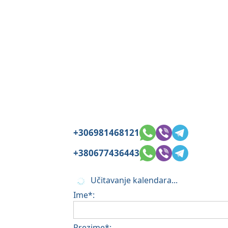
+306981468121
+380677436443
Učitavanje kalendara...
Ime*:
Prezime*: