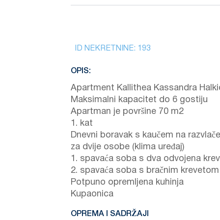
ID NEKRETNINE:
193
OPIS:
Apartment Kallithea Kassandra Halkid
Maksimalni kapacitet do 6 gostiju
Apartman je površine 70 m2
1. kat
Dnevni boravak s kaučem na razvlače
za dvije osobe (klima uređaj)
1. spavaća soba s dva odvojena kre
2. spavaća soba s bračnim krevetom
Potpuno opremljena kuhinja
Kupaonica
OPREMA I SADRŽAJI