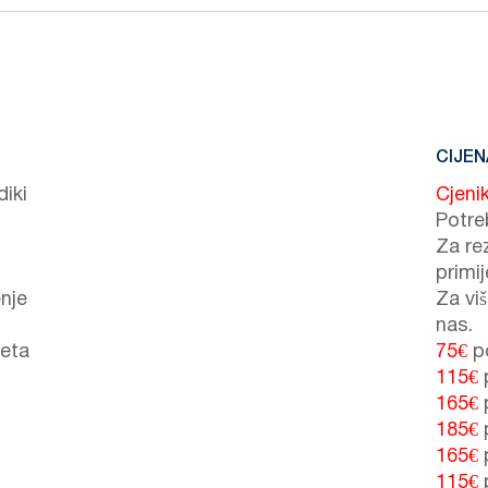
CIJEN
iki
Cjeni
Potre
Za re
primi
nje
Za vi
nas.
veta
75€
po
115€
165€
185€
165€
115€