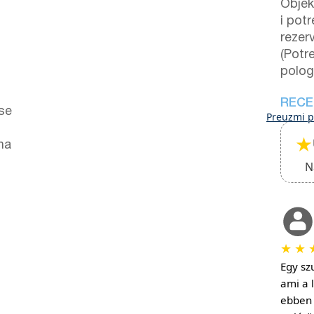
Objek
i potr
rezerv
(Potre
polog
RECE
 se
Preuzmi p
★
na
N
★
★
Egy szu
ami a 
ebben 