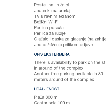
Posteljina i ručnici
Jedan klima uređaj
TV s ravnim ekranom
Bežični Wi-Fi
Perilica posuđa
Perilica za rublje
Glačalo i daska za glačanje (na zahtje
Jedno čišćenje prilikom odjave
OPIS EKSTERIJERA:
There is availability to park on the st
in around of the complex
Another free parking available in 80
meters around of the complex
UDALJENOSTI
Plaža 800 m
Centar sela 100 m