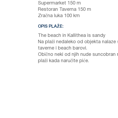
Supermarket 150 m
Restoran Taverna 150 m
Zračna luka 100 km
OPIS PLAŽE:
The beach in Kallithea is sandy
Na plaži nedaleko od objekta nalaze
taverne i beach barovi.
Obično neki od njih nude suncobran 
plaži kada naručite piće.