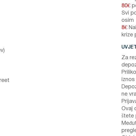
80€
po
Svi po
osim
8€
Nak
krize
UVJET
v)
Za re
depoz
Prilik
iznos
reet
Depoz
ne vr
Prijav
Ovaj 
štete 
Međut
pregl