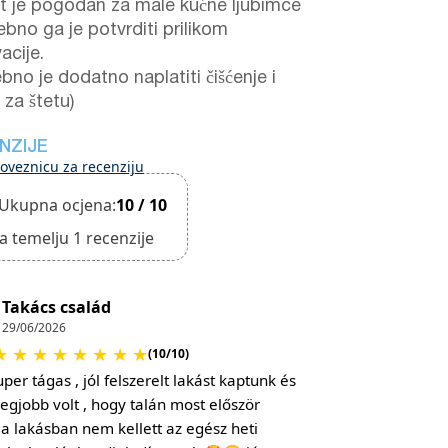
t je pogodan za male kućne ljubimce
ebno ga je potvrditi prilikom
acije.
bno je dodatno naplatiti čišćenje i
 za štetu)
NZIJE
oveznicu za recenziju
Ukupna ocjena:
10 / 10
a temelju 1 recenzije
Takács család
29/06/2026
★
★
★
★
★
★
★
★
(10/10)
per tágas , jól felszerelt lakást kaptunk és
legjobb volt , hogy talán most először
a lakásban nem kellett az egész heti