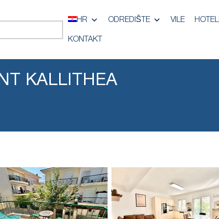
HR
ODREDIŠTE
VILE
HOTEL
KONTAKT
NT KALLITHEA
i