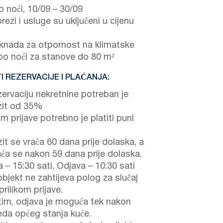
 noći,
10/09
–
30/09
rezi i usluge su uključeni u cijenu
nada za otpornost na klimatske
 po noći za stanove do 80 m²
I REZERVACIJE I PLAĆANJA:
zervaciju nekretnine potreban je
it od 35%
om prijave potrebno je platiti puni
it se vraća 60 dana prije dolaska, a
aća se nakon 59 dana prije dolaska.
a – 15:30 sati, Odjava – 10:30 sati
objekt ne zahtijeva polog za slučaj
prilikom prijave.
im, odjava je moguća tek nakon
eda općeg stanja kuće.