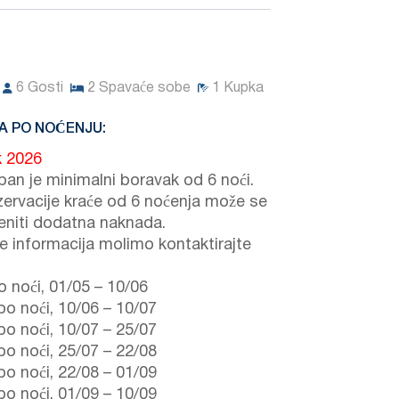
6
Gosti
2
Spavaće sobe
1
Kupka
A PO NOĆENJU:
k 2026
ban je minimalni boravak od 6 noći.
zervacije kraće od 6 noćenja može se
jeniti dodatna naknada.
še informacija molimo kontaktirajte
 noći,
01/05
–
10/06
po noći,
10/06
–
10/07
po noći,
10/07
–
25/07
po noći,
25/07
–
22/08
po noći,
22/08
–
01/09
po noći,
01/09
–
10/09