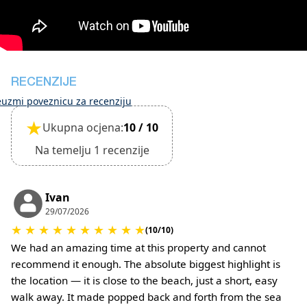
Objekt je pogodan za male kućne ljubimce i
potrebno ga je potvrditi prilikom rezervacije.
(Potrebno je dodatno naplatiti čišćenje i polog za
štetu)
RECENZIJE
euzmi poveznicu za recenziju
★
Ukupna ocjena:
10 / 10
Na temelju 1 recenzije
Ivan
29/07/2026
★
★
★
★
★
★
★
★
★
★
(10/10)
We had an amazing time at this property and cannot
recommend it enough. The absolute biggest highlight is
the location — it is close to the beach, just a short, easy
walk away. It made popped back and forth from the sea