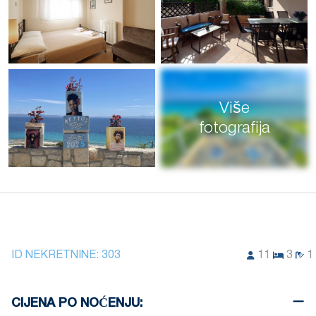
Više
fotografija
ID NEKRETNINE:
303
11
3
1
CIJENA PO NOĆENJU: