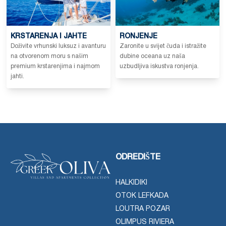
KRSTARENJA I JAHTE
RONJENJE
Doživite vrhunski luksuz i avanturu
Zaronite u svijet čuda i istražite
na otvorenom moru s našim
dubine oceana uz naša
premium krstarenjima i najmom
uzbudljiva iskustva ronjenja.
jahti.
ODREDIŠTE
HALKIDIKI
OTOK LEFKADA
LOUTRA POZAR
OLIMPUS RIVIERA