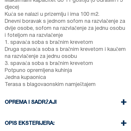
Maksimalni kapacitet do 11 gostiju (8 odraslih i 3
djece)
Kuća se nalazi u prizemlju i ima 100 m2.
Dnevni boravak s jednom sofom na razvlačenje za
dvije osobe, sofom na razvlačenje za jednu osobu
i foteljom na razvlačenje
1. spavaća soba s bračnim krevetom
Druga spavaća soba s bračnim krevetom i kaučem
na razvlačenje za jednu osobu
3. spavaća soba s bračnim krevetom
Potpuno opremljena kuhinja
Jedna kupaonica
Terasa s blagovaonskim namještajem
OPREMA I SADRŽAJI
Posteljina i ručnici
Klima uređaji
OPIS EKSTERIJERA:
TV s ravnim ekranom