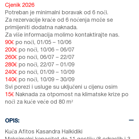
Cjenik 2026
Potreban je minimalni boravak od 6 noći.
Za rezervacije kraće od 6 noćenja može se
primijeniti dodatna naknada.
Za više informacija molimo kontaktirajte nas.
90€
po noći,
01/05
–
10/06
200€
po noći,
10/06
–
06/07
260€
po noći,
06/07
–
22/07
280€
po noći,
22/07
–
01/09
240€
po noći,
01/09
–
10/09
140€
po noći,
10/09
–
30/09
Svi porezi i usluge su uključeni u cijenu osim
15€
Naknada za otpornost na klimatske krize po
noći za kuće veće od 80 m²
OPIS:
Kuća Afitos Kasandra Halkidiki